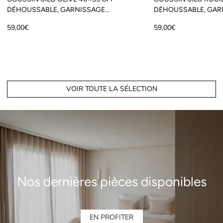
DÉHOUSSABLE, GARNISSAGE
DÉHOUSSABLE, GAR
INCLUS
INCLUS
Prix
Prix
59,00€
59,00€
régulier
régulier
VOIR TOUTE LA SÉLECTION
Nos dernières pièces disponibles
EN PROFITER